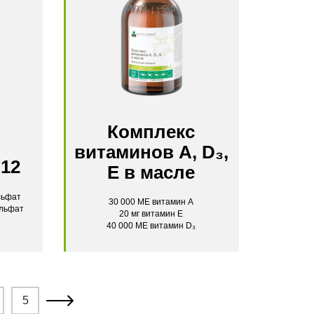
Комплекс
витаминов A, D₃,
 12
E в масле
льфат
30 000 МЕ витамин А
ульфат
20 мг витамин Е
40 000 МЕ витамин D₃
5