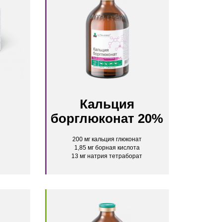
Кальция
борглюконат 20%
200 мг кальция глюконат
1,85 мг борная кислота
13 мг натрия тетраборат