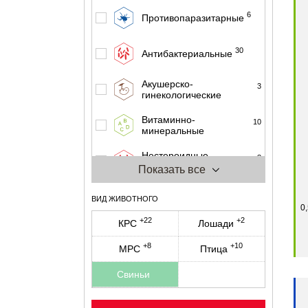
6
Противопаразитарные
30
Антибактериальные
Акушерско-
3
гинекологические
Витаминно-
10
минеральные
Нестероидные
3
противовоспалительные
Показать все
0
Актиококцидные
ВИД ЖИВОТНОГО
0
+22
+2
КРС
Лошади
Средства для
3
дезинфекции
+8
+10
МРС
Птица
5
Другие
Свиньи
2
Гормональные средства