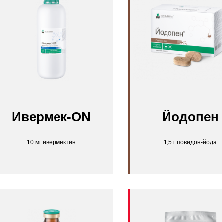
Ивермек-ON
Йодопен
10 мг ивермектин
1,5 г повидон-йода