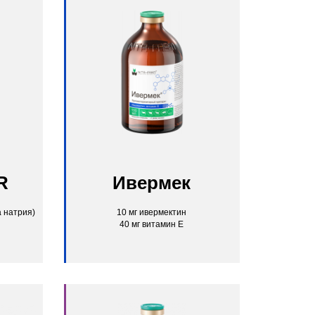
R
Ивермек
а натрия)
10 мг ивермектин
40 мг витамин Е