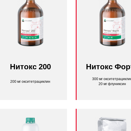
Нитокс 200
Нитокс Фор
300 мг окситетрацикли
200 мг окситетрациклин
20 мг флуниксин