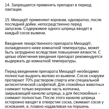
14. Запрещается применять препарат в период
лактации.
15. Миоцид® применяют коровам, однократно, после
последней дойки, непосредственно перед
запуском. Содержимое одного шприца вводят в
каждый сосок вымени.
Введение лекарственного препарата Миоцид®,
охлажденного ниже комнатной температуры, может
быть затруднено вследствие повышения вязкости. С
целью облегчения введения препарат рекомендуется
выдержать до комнатной температуры.
Перед введением препарата Миоцид® необходимо
полностью выдоить молоко из вымени. Сосок снаружи
протирают 70% раствором спирта или специальной
антисептической салфеткой. Для спокойных животных
снимают только верхнюю часть колпачка,
закрывающей канюлю шприца, а для беспокойных –
снимают полностью. После этого канюлю шприца
осторожно вводят в отверстие соска, сжимают сосок у
основания, и, плавно надавливая на поршень