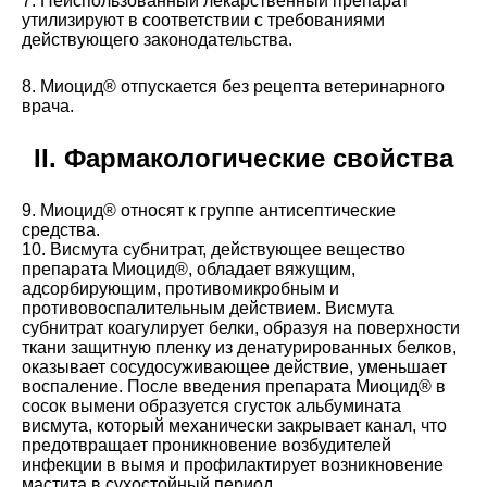
7. Неиспользованный лекарственный препарат
утилизируют в соответствии с требованиями
действующего законодательства.
8. Миоцид® отпускается без рецепта ветеринарного
врача.
II. Фармакологические свойства
9. Миоцид® относят к группе антисептические
средства.
10. Висмута субнитрат, действующее вещество
препарата Миоцид®, обладает вяжущим,
адсорбирующим, противомикробным и
противовоспалительным действием. Висмута
субнитрат коагулирует белки, образуя на поверхности
ткани защитную пленку из денатурированных белков,
оказывает сосудосуживающее действие, уменьшает
воспаление. После введения препарата Миоцид® в
сосок вымени образуется сгусток альбумината
висмута, который механически закрывает канал, что
предотвращает проникновение возбудителей
инфекции в вымя и профилактирует возникновение
мастита в сухостойный период.