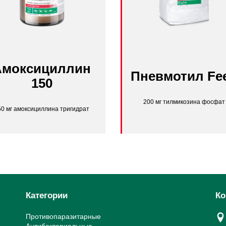
Амоксициллин
Пневмотил Fe
150
200 мг тилмикозина фосфат
50 мг амоксициллина тригидрат
Категории
Ко
Противопаразитарные