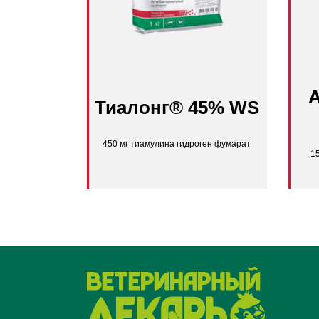
Тиалонг® 45% WS
450 мг тиамулина гидроген фумарат
1