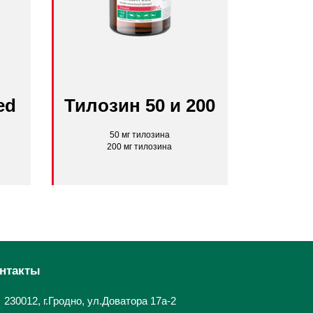
ed
Тилозин 50 и 200
50 мг тилозина
200 мг тилозина
нтакты
230012, г.Гродно, ул.Доватора 17а-2