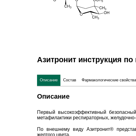
Азитронит инструкция по
Описание
Состав
Фармакологические свойств
Описание
Первый высокоэффективный безопасный 
метафилактики респираторных, желудочно-
По внешнему виду Азитронит
®
представ
желтого цвета.