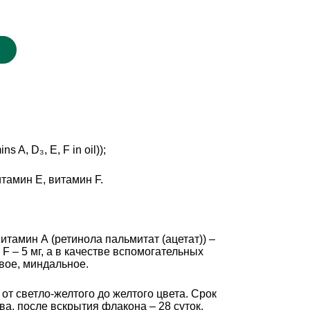
 A, D₃, Е, F in oil));
амин Е, витамин F.
итамин А (ретинола пальмитат (ацетат)) –
F – 5 мг, а в качестве вспомогательных
вое, миндальное.
т светло-желтого до желтого цвета. Срок
ва, после вскрытия флакона – 28 суток.