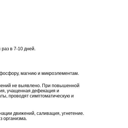
раз в 7-10 дней.
 фосфору, магнию и микроэлементам.
жнений не выявлено. При повышенной
сия, учащенная дефекация и
аты, проводят симптоматическую и
нации движений, саливация, угнетение.
з организма.