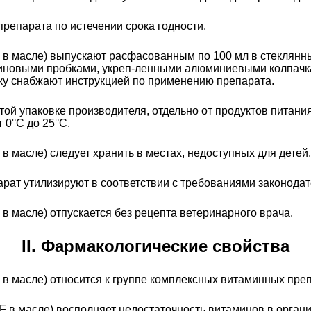
репарата по истечении срока годности.
, F в масле) выпускают расфасованным по 100 мл в стекля
зиновыми пробками, укреп-ленными алюминиевыми колпачка
ку снабжают инструкцией по применению препарата.
той упаковке производителя, отдельно от продуктов питан
 0°С до 25°С.
F в масле) следует хранить в местах, недоступных для детей.
рат утилизируют в соответствии с требованиями законодат
F в масле) отпускается без рецепта ветеринарного врача.
II. Фармакологические свойства
 F в масле) относится к группе комплексных витаминных пре
, F в масле) восполняет недостаточность витаминов в орга