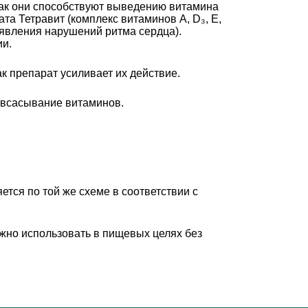
как они способствуют выведению витамина
а Тетравит (комплекс витаминов A, D₃, Е,
оявления нарушений ритма сердца).
ии.
 препарат усиливает их действие.
 всасывание витаминов.
тся по той же схеме в соответствии с
ожно использовать в пищевых целях без