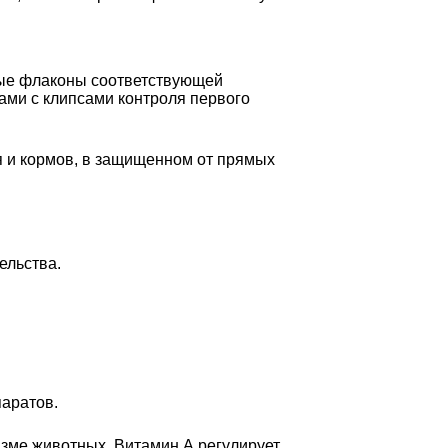
нные флаконы соответствующей
ми с клипсами контроля первого
ия и кормов, в защищенном от прямых
ельства.
паратов.
низме животных. Витамин А регулирует