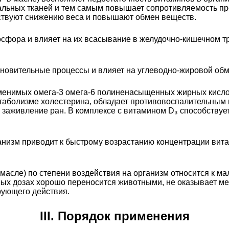
иальных тканей и тем самым повышает сопротивляемость 
ствуют снижению веса и повышают обмен веществ.
осфора и влияет на их всасывание в желудочно-кишечном т
новительные процессы и влияет на углеводно-жировой обме
менимых омега-3 омега-6 полиненасыщенных жирных кислот
етаболизме холестерина, обладает противовоспалительным
 заживление ран. В комплексе с витамином D₃ способствуе
низм приводит к быстрому возрастанию концентрации вита
в масле) по степени воздействия на организм относится к 
емых дозах хорошо переносится животными, не оказывает м
рующего действия.
III. Порядок применения