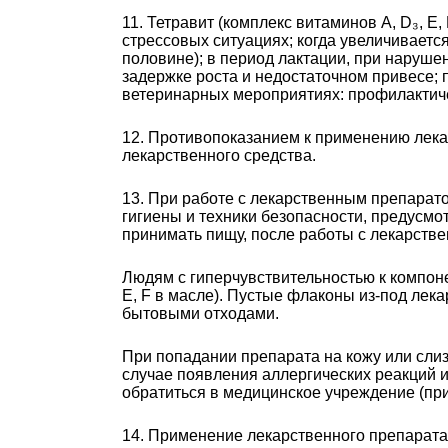
11. Тетравит (комплекс витаминов A, D₃, 
стрессовых ситуациях; когда увеличиваетс
половине); в период лактации, при наруше
задержке роста и недостаточном привесе; 
ветеринарных мероприятиях: профилактиче
12. Противопоказанием к применению лека
лекарственного средства.
13. При работе с лекарственным препарато
гигиены и техники безопасности, предусмо
принимать пищу, после работы с лекарств
Людям с гиперчувствительностью к компоне
Е, F в масле). Пустые флаконы из-под лек
бытовыми отходами.
При попадании препарата на кожу или сл
случае появления аллергических реакций 
обратиться в медицинское учреждение (при
14. Применение лекарственного препарата 