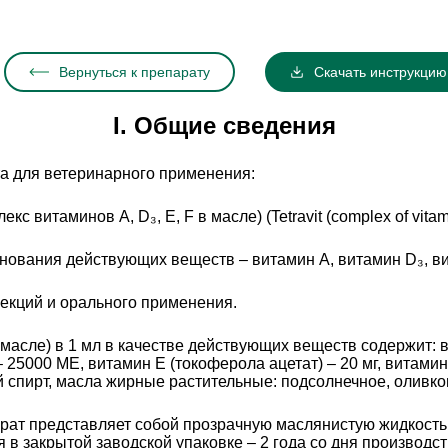
Вернуться к препарату
Скачать инструкцию
I. Общие сведения
а для ветеринарного применения:
витаминов A, D₃, Е, F в масле) (Tetravit (сomplex of vitamins
вания действующих веществ – витамин А, витамин D₃, вит
ъекций и орального применения.
в масле) в 1 мл в качестве действующих веществ содержит: в
25000 ME, витамин Е (токоферола ацетат) – 20 мг, витамин 
 спирт, масла жирные растительные: подсолнечное, оливко
ат представляет собой прозрачную маслянистую жидкость о
в закрытой заводской упаковке – 2 года со дня производст