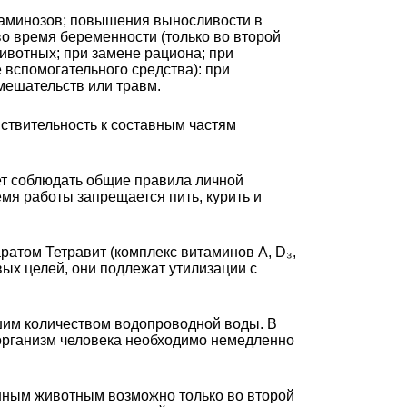
итаминозов; повышения выносливости в
во время беременности (только во второй
ивотных; при замене рациона; при
 вспомогательного средства): при
мешательств или травм.
ствительность к составным частям
ует соблюдать общие правила личной
мя работы запрещается пить, курить и
ратом Тетравит (комплекс витаминов A, D₃,
вых целей, они подлежат утилизации с
шим количеством водопроводной воды. В
 организм человека необходимо немедленно
енным животным возможно только во второй