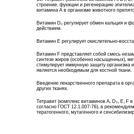
строение, функции и регенерацию эпител
витамина А в организме животного препят
Витамин D₃ регулирует обмен кальция и ф
действием.
Витамин Е регулирует окислительно-восста
Витамин F представляет собой смесь неза
синтезе жиров (особенно насыщенных), м
стимулирует иммунную защиту организма и
является необходимым для костной ткани.
Введение лекарственного препарата в орга
других тканях.
Тетравит (комплекс витаминов A, D₃, Е, F 
согласно ГОСТ 12.1.007-76), в рекоменду
тератогенного, мутагенного и сенсибилизи