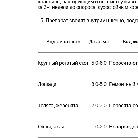
половине, лактирующим и потомству живо
за 3-4 недели до опороса, сухостойным коро
15. Препарат вводят внутримышечно, подко
Вид животного
Доза, мл
Вид ж
Крупный рогатый скот
5,0-6,0
Поросята-о
Лошади
3,0-5,0
Ремонтный 
Телята, жеребята
2,0-3,0
Поросята-с
Овцы, козы
1,0-2,0
Новорожден