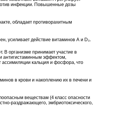
против инфекции. Повышенные дозы
ракте, обладает противорахитным
н, усиливает действие витаминов А и D₃.
. В организме принимает участие в
 и антигистаминным эффектом,
т ассимиляции кальция и фосфора, что
минов в крови и накоплению их в печени и
малоопасным веществам (4 класс опасности
естно-раздражающего, эмбриотоксического,