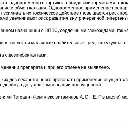
нять одновременно с кортикостероидными гормонами, так 
ание и обмен кальция. Одновременное применение препарат
т усиливать их токсическое действие (повышается риск пр
ми увеличивают риск развития внутричерепной гипертенз
нном назначении с НПВС, сердечными гликозидами, так как
вая кислота и масляные слабительные средства ухудшают
та с дезинфектантами.
именении препарата и при его отмене не выявлено.
ьких доз лекарственного препарата применение осуществляе
ть двойную дозу для компенсации пропущенной.
няли Тетравит (комплекс витаминов A, D₃, Е, F в масле) м