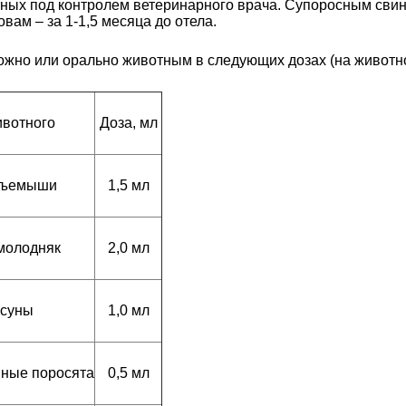
тных под контролем ветеринарного врача. Супоросным сви
вам – за 1-1,5 месяца до отела.
жно или орально животным в следующих дозах (на животное
ивотного
Доза, мл
тъемыши
1,5 мл
молодняк
2,0 мл
осуны
1,0 мл
ные поросята
0,5 мл