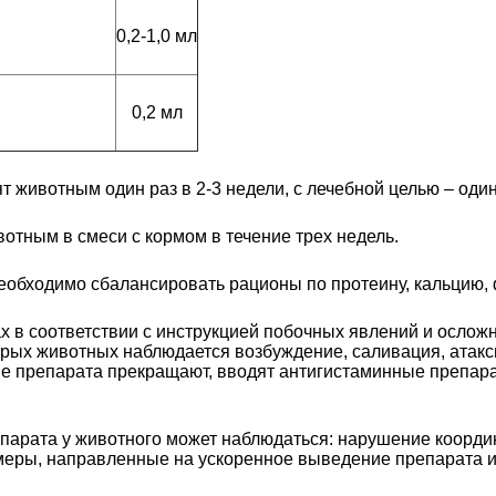
0,2-1,0 мл
0,2 мл
животным один раз в 2-3 недели, с лечебной целью – один 
отным в смеси с кормом в течение трех недель.
обходимо сбалансировать рационы по протеину, кальцию,
х в соответствии с инструкцией побочных явлений и осло
орых животных наблюдается возбуждение, саливация, атак
ие препарата прекращают, вводят антигистаминные препар
епарата у животного может наблюдаться: нарушение коорди
еры, направленные на ускоренное выведение препарата и