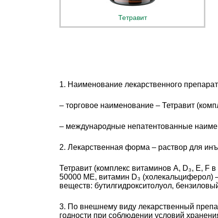
Тетравит
1. Наименование лекарственного препарат
– торговое наименование – Тетравит (комплекс 
– международные непатентованные наимено
2. Лекарственная форма – раствор для ин
Тетравит (комплекс витаминов A, D₃, Е, F 
50000 ME, витамин D₃ (холекальциферол) – 
веществ: бутилгидрокситолуол, бензиловый
3. По внешнему виду лекарственный препар
годности при соблюдении условий хранения 