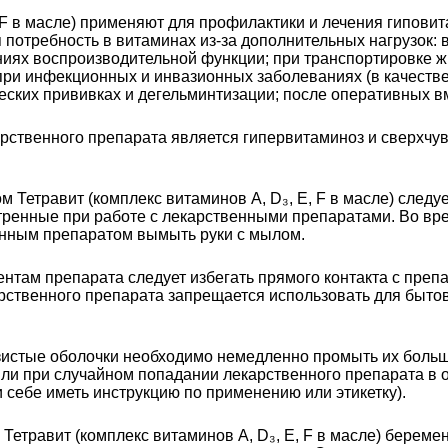
Е, F в масле) применяют для профилактики и лечения гипов
я потребность в витаминах из-за дополнительных нагрузок: 
ниях воспроизводительной функции; при транспортировке ж
при инфекционных и инвазионных заболеваниях (в качестве
ских прививках и дегельминтизации; после оперативных в
рственного препарата является гипервитаминоз и сверхчув
м Тетравит (комплекс витаминов A, D₃, Е, F в масле) след
тренные при работе с лекарственными препаратами. Во вре
енным препаратом вымыть руки с мылом.
нтам препарата следует избегать прямого контакта с препа
арственного препарата запрещается использовать для быто
изистые оболочки необходимо немедленно промыть их боль
или при случайном попадании лекарственного препарата в
 себе иметь инструкцию по применению или этикетку).
Тетравит (комплекс витаминов A, D₃, Е, F в масле) берем